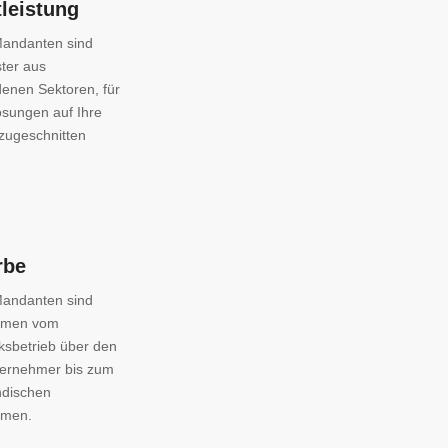
leistung
andanten sind
ster aus
denen Sektoren, für
ösungen auf Ihre
zugeschnitten
rbe
andanten sind
hmen vom
sbetrieb über den
ternehmer bis zum
ndischen
hmen.