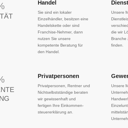
Handel
Dienst
%
Sie sind ein lokaler
Unsere M
ITÄT
Einzelhändler, besitzen eine
Dienstlei
Handelskette oder sind
verschie
Franchise-Nehmer, dann
die wir L
nutzen Sie unsere
Branche 
kompetente Beratung für
finden.
den Handel.
Privatpersonen
Gewe
%
Privatpersonen, Rentner und
Unsere M
ENTE
Nichtselbstständige beraten
Unterne
UNG
wir gewissenhaft und
Handwerk
fertigen Ihre Ein­kommen­
Einzelun
steuer­er­klärung an.
mittelstä
Unterne